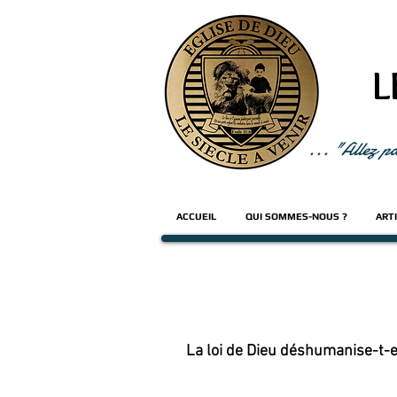
L
... "Allez p
ACCUEIL
QUI SOMMES-NOUS ?
ART
La loi de Dieu déshumanise-t-e