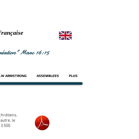
Française
 création" Marc 16:15
.W ARMSTRONG
ASSEMBLEES
PLUS
chrétiens,
autre, le
 3.500