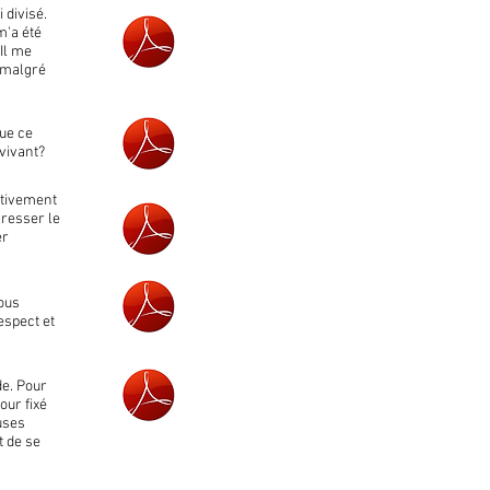
 divisé.
m'a été
"Il me
, malgré
que ce
 vivant?
ativement
gresser le
er
vous
espect et
de. Pour
our fixé
uses
t de se