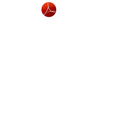
Le caractère
Quel est le but de la vie? Comprenez-vous le but
de votre vie tel qu'il a été enseigné par Dieu?
Saisissez-vous ce qu'est la véritable Église bâtie
par le Christ et le rôle qu'elle doit accomplir?
Christianisme ou paganisme
Les reportages et les photos de certaines villes
des Indes, comme Calcutta, Bombay,
Madras, montrent des vaches déambulant dans les
rues et, à côté d'elles, des gens visiblement
affamés. Mais il leur est interdit de toucher aux