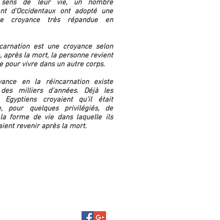
sens de leur vie, un nombre
nt d'Occidentaux ont adopté une
ne croyance très répandue en
carnation est une croyance selon
, après la mort, la personne revient
e pour vivre dans un autre corps.
ance en la réincarnation existe
des milliers d'années. Déjà les
 Egyptiens croyaient qu'il était
e, pour quelques privilégiés, de
 la forme de vie dans laquelle ils
aient revenir après la mort.
..