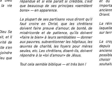
 à Dieu
et du 
répandue et si elle paraît si crédible, c'est
 la vie
importa
que beaucoup de ses principes «semblent
ancien
bons» — en apparence.
Orient.
La plupart de ses partisans vous diront qu'il
La réin
faut croire en Christ, que les chrétiens
laquelle
doivent faire preuve d'amour, de bonté, de
Dieu Se
sur terr
miséricorde et de patience, qu'ils doivent
t, et Il
«faire le bien» à leurs semblables — donner
La croy
aux pauvres, subventionner les hôpitaux, les
rité de
depuis 
œuvres de charité, les foyers pour mères
lle s'en
anciens
seules, etc. Les chrétiens, disent-ils, doivent
joindre
possibl
répondre à la «loi d'amour» de Jésus.
ieu que
choisir
souhait
Tout cela semble biblique — et très bon !
suite ...
suite .
Légales