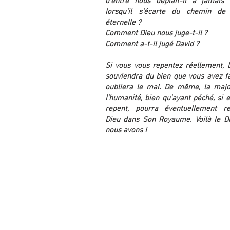
d'entre nous déplaît-il à jamais
lorsqu'il s'écarte du chemin de
éternelle ?
Comment Dieu nous juge-t-il ?
Comment a-t-il jugé David ?
Si vous vous repentez réellement, 
souviendra du bien que vous avez fai
oubliera le mal. De même, la majo
l'humanité, bien qu'ayant péché, si e
repent, pourra éventuellement re
Dieu dans Son Royaume. Voilà le D
nous avons !
suite ...
Mention 
© 2017 Le Siècle à Venir.