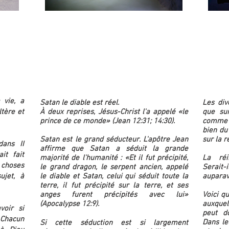
QUI est le mystérieux
«Antéchrist» ?
QUE représente-t-il ?
 vie, a
Satan le diable est réel.
Les div
tère et
À deux reprises, Jésus-Christ l'a appelé «le
que sur
prince de ce monde» (Jean 12:31; 14:30).
comme l
bien du
Satan est le grand séducteur. L'apôtre Jean
sur la r
ans II
affirme que Satan a séduit la grande
it fait
majorité de l'humanité : «Et il fut précipité,
La réin
choses
le grand dragon, le serpent ancien, appelé
Serait-
ujet, à
le diable et Satan, celui qui séduit toute la
auparav
terre, il fut précipité sur la terre, et ses
anges furent précipités avec lui»
Voici q
(Apocalypse 12:9).
auxquel
voir si
peut do
Chacun
Dans le
Si cette séduction est si largement