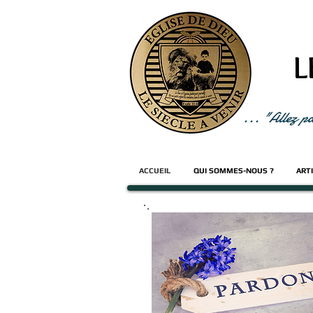
L
... "Allez p
ACCUEIL
QUI SOMMES-NOUS ?
ART